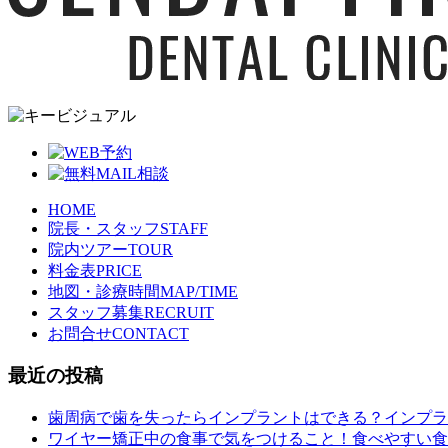
HOME
院長・スタッフ
STAFF
院内ツアー
TOUR
料金表
PRICE
地図・診療時間
MAP/TIME
スタッフ募集
RECRUIT
お問合せ
CONTACT
最近の投稿
歯周病で歯を失ったらインプラントはできる？インプラ
ワイヤー矯正中の食事で気をつけること！食べやすい食