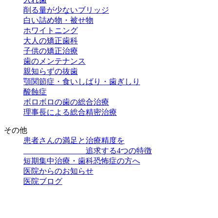
削る量が少ないブリッジ
白い詰め物・被せ物
ホワイトニング
大人の矯正歯科
子供の矯正治療
歯のメンテナンス
親知らずの抜歯
顎関節症・食いしばり・歯ぎしり
酸蝕症
ボロボロの歯の総合治療
理事長による総合精密治療
その他
患者さんの満足と治療精度を
追求する4つの特徴
短期集中治療・歯科恐怖症の方へ
医院からのお知らせ
医院ブログ