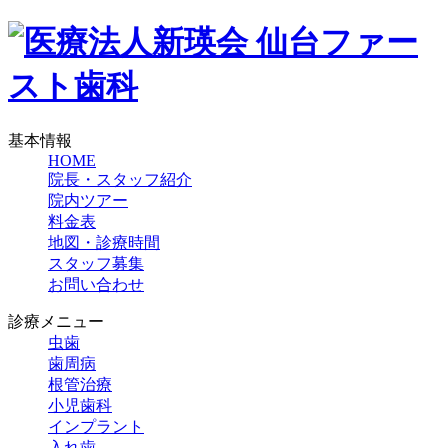
基本情報
HOME
院長・スタッフ紹介
院内ツアー
料金表
地図・診療時間
スタッフ募集
お問い合わせ
診療メニュー
虫歯
歯周病
根管治療
小児歯科
インプラント
入れ歯