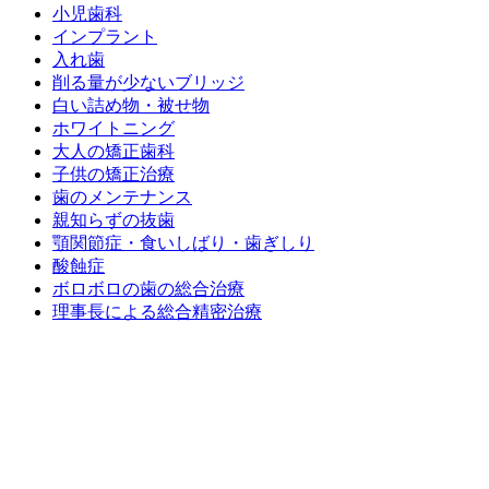
小児歯科
インプラント
入れ歯
削る量が少ないブリッジ
白い詰め物・被せ物
ホワイトニング
大人の矯正歯科
子供の矯正治療
歯のメンテナンス
親知らずの抜歯
顎関節症・食いしばり・歯ぎしり
酸蝕症
ボロボロの歯の総合治療
理事長による総合精密治療