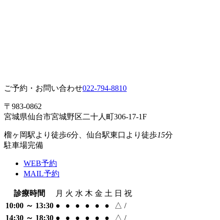
ご予約・お問い合わせ
022-794-8810
〒983‐0862
宮城県仙台市宮城野区二十人町306-17-1F
榴ヶ岡駅
より
徒歩
6
分、仙台駅東口
より
徒歩
15
分
駐車場完備
WEB予約
MAIL予約
診療時間
月
火
水
木
金
土
日
祝
10:00 ～ 13:30
●
●
●
●
●
●
△
/
14:30 ～ 18:30
●
●
●
●
●
●
△
/